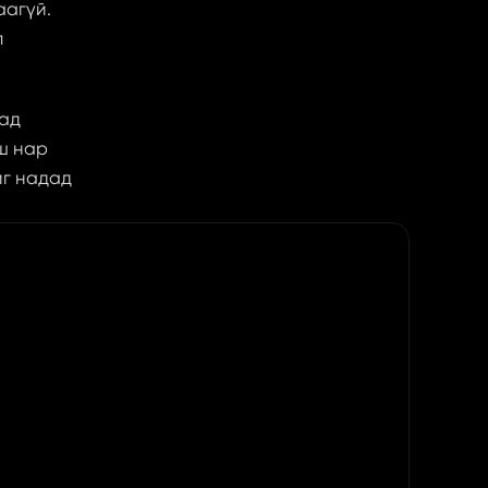
агүй. 
 
ад 
ш нар 
г надад 