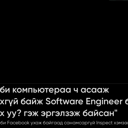
 би компьютераа ч асааж 
хгүй байж Software Engineer 
х уу? гэж эргэлзэж байсан"
 би Facebook ухаж байгаад санамсаргүй Inspect хэмээх