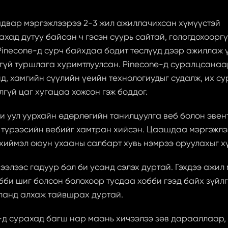
двар мэргэжлээрээ 2-3 жил ажиллачихсан хүмүүстэй 
ахад дутуу байсан ч гэсэн суурь сайтай, гологдохооргү
Pinecone-д сурч байхдаа бодит төслүүд дээр ажиллаж ү
гүй туршлага хуримтлуулсан. Pinecone-д суралцсанаар
д, хамгийн сүүлийн үеийн технологиудыг судалж, их сур
лгүй цаг хугацаа хожсон гэж боддог.
и уул уурхайн өдөрлөгийн танилцуулга веб болон эвент
 түрээсийн вебийг хамтран хийсэн. Цаашдаа мэргэжлэ
хиймэл оюун ухааны салбарт хувь нэмрээ оруулахыг хү
ээлээс гадуур бол би усанд сэлэх дуртай. Гэхдээ ажил 
бби шиг болсон болохоор тусдаа хобби гээд байх зүйлгү
ланд алхаж тайвшрах дуртай.
-д сурахад багш нар маань хичээлээ зөв дарааллаар, 