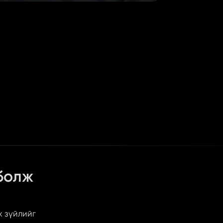
болж 
 зүйлийг 