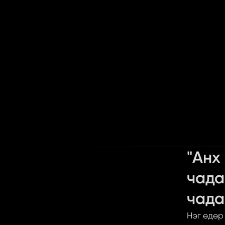
"Анх
чада
чада
Нэг өдөр