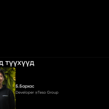
д түүхүүд
Б.Бархас
Developer @Teso Group