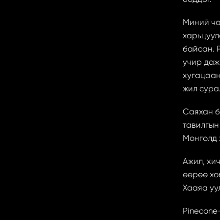
Миний ча
харьцуул
байсан. 
учир даж
хугацаан
жил сура
Саяхан б
тавилгын
Монголд 
Ажил, хич
өөрөө хо
Хааяа уу
Pinecone