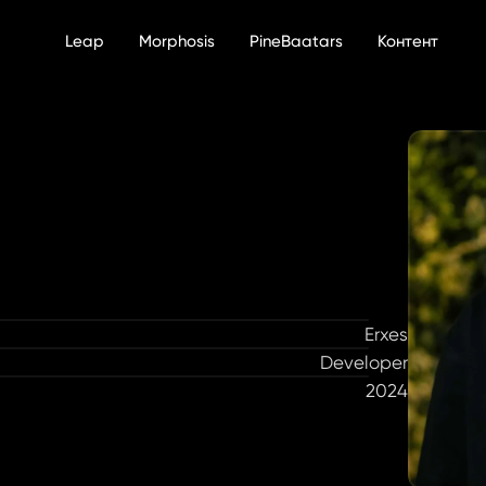
Leap
Morphosis
PineBaatars
Контент
Erxes
Developer
2024