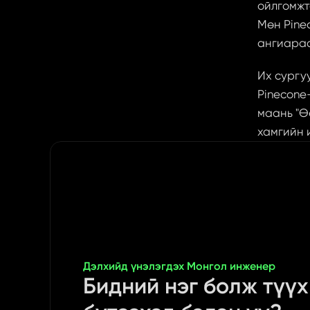
ойлгомжт
Мөн Pine
ангиараа
Их сургу
Pinecone
маань "Ө
хамгийн 
Дэлхийд үнэлэгдэх Монгол инженер
Бидний нэг болж түүх 