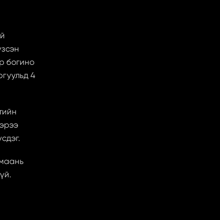
й 
зсэн 
 богино 
гуульд 4 
ийн 
эрээ 
сдэг.
маань 
й. 