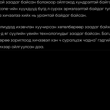
ой заадаг байсан болохоор ойлгоход хүндрэлтэй байга
cone-ийн хүүхдүүд бүгд л сурах эрмэлзэлтэй байдаг тул
 хичээлээ хийх нь урамтай байдаг байсан.
улиудад ихэвчлэн хуучирсан хөтөлбөрөөр заадаг байх
-д яг сүүлийн үеийн технологиудыг заадаг байсан. Баг
өрөө зориглоод хичээвэл хэн ч суралцаж чадна" гэдгий
ихээр ойлгуулсан даа.