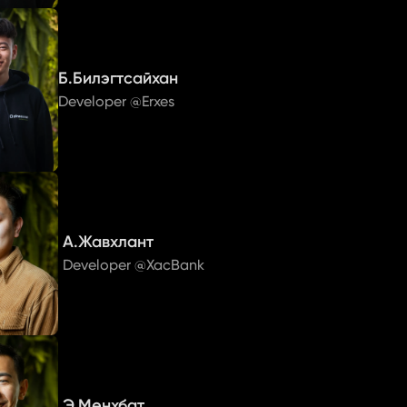
Б.Билэгтсайхан
Developer @Erxes
А.Жавхлант
Developer @XacBank
Э.Мөнхбат