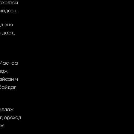
рхолтой 
ийдсэн.
 энэ 
гдаад 
Mac-аа 
аж 
айсан ч 
байдаг 
иллаж 
д ороход 
ж 