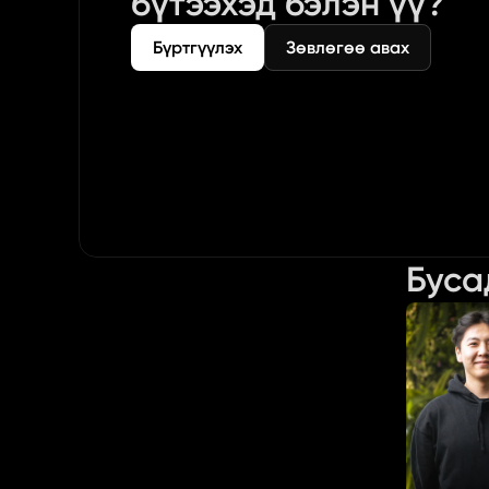
бүтээхэд бэлэн үү?
Бүртгүүлэх
Зөвлөгөө авах
Буса