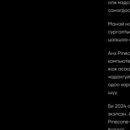
олж мэдс
санагдаа
Манай на
сургалтыг
цаашаа с
Анх Pine
компьюте
яаж асаа
чадахгүй 
одоо хар
шүү.
Би 2024 
эхэлсэн.
Pinecone-
боддог. 