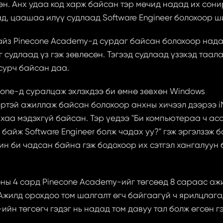
эн. Анх удаа код харж байсан тэр мөчид надад их сони
д, цаашаа илүү судлаад Software Engineer болохоор ш
йз Pinecone Academy-д сурдаг байсан болохоор надад
 судлаад үз гэж зөвлөсөн. Тэгээд судлаад үзэхэд таала
урч байсан даа. 
cone-д суралцаж эхлэхдээ би өмнө зөвхөн Windows 
ртэй ажиллаж байсан болохоор анхны хичээл дээрээ i
хаа мэдэхгүй байсан. Тэр үедээ "Би компьютераа ч аса
байж Software Engineer болж чадах уу?" гэж эргэлзэж б
ин би чадсан байна гэж бодохоор их сэтгэл хангалуун 
оны 4 сард Pinecone Academy-ийг төгсөөд 8 сараас аж
 Ажилд орохдоо том шалгалт өгч байгаагүй ч ярилцлага
ийн төгсөгч гэдэг нь надад том давуу тал болж өгсөн гэ