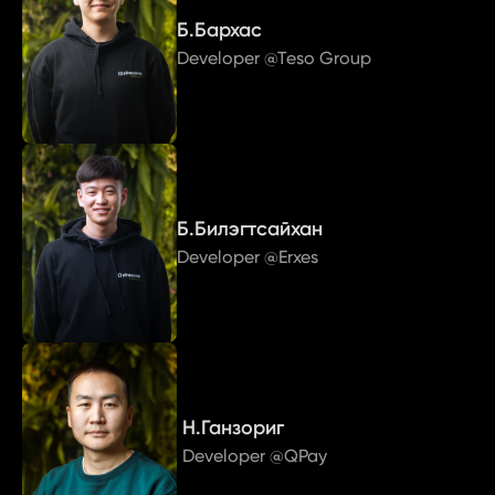
Б.Бархас
Developer @Teso Group
Б.Билэгтсайхан
Developer @Erxes
Н.Ганзориг
Developer @QPay