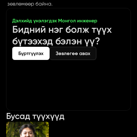
зөвлөмөөр байна.
Дэлхийд үнэлэгдэх Монгол инженер
Бидний нэг болж түүх 
бүтээхэд бэлэн үү?
Бүртгүүлэх
Зөвлөгөө авах
Бусад түүхүүд