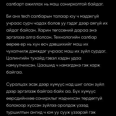
салбарт ажиллах нь маш сонирхолтой байдаг.
Би анх tech салбарын талаар юу ч мэдэхгүй 
учраас сурч чадах болов уу гэдэг дээр аягүй их 
айдаг байсан. Харин төгссөний дараа энэ 
эргэлзээ алга болсон. Технологийн салбар 
өөрөө ер нь хүн өсч дэвшихийг маш их 
чухалчилж дэмждэг учраас маш их зүйл сурдаг. 
Цалингийн тухайд гэвэл хэдэн удаа 
нэмүүлчихсэн. Цаашид ч нэмэгдэнэ гэж харж 
байгаа.
Суралцах эсэх дээр хүмүүс над шиг олон зүйл 
дээр эргэлзэж байгаа байх аа. Бүх хүмүүс 
өөрсдийнхөө сонирхлыг мэдчихсэн төрдөггүй 
болохоор хүссэн зүйлээ оролдож үзээд 
туршилтын ангид ч юм уу сууж үзээрэй гэж 