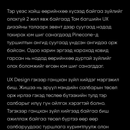
Тэр үеэс хойш өөрийнхөө хүсээд байгаа зүйлийг 
олохгүй 2 жил явж байгаад Том багшийн UX 
дизайны талаарх эвент дээр суугаад надад 
тохирох юм шиг санагдаад Pinecone-д 
туршилтын ангид суугаад үндсэн ангидаа орж 
байсан. Одоо харин эргээд харахад ковид 
гарсан нь надад өөрийнхөө дуртай зүйлийг 
олох боломжийг өгсөн юм шиг санагддаг.
UX Design гэхээр ганцхан зүйл хийдэг мэргэжил 
биш. Жишээ нь эрүүл мэндийн салбарын төсөл 
орж ирлээ гэхэд төслөө бүтээхийн тулд тэр 
салбарыг илүү гүн ойлгох хэрэгтэй болно. 
Тэгэхээр ганцхан зүйл хийгээд байгаа биш 
ажиллаж байгаа төсөл бүртээ өөр өөр 
салбаруудаас туршлага хуримтлуулж олон 