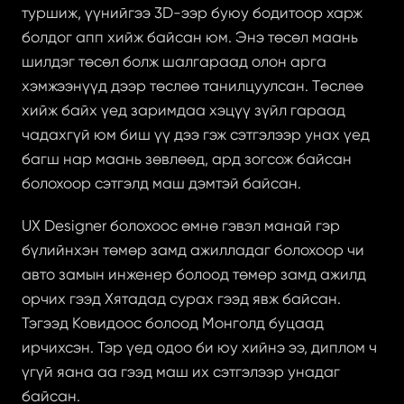
туршиж, үүнийгээ 3D-ээр буюу бодитоор харж 
болдог апп хийж байсан юм. Энэ төсөл маань 
шилдэг төсөл болж шалгараад олон арга 
хэмжээнүүд дээр төслөө танилцуулсан. Төслөө 
хийж байх үед заримдаа хэцүү зүйл гараад 
чадахгүй юм биш үү дээ гэж сэтгэлээр унах үед 
багш нар маань зөвлөөд, ард зогсож байсан 
болохоор сэтгэлд маш дэмтэй байсан.
UX Designer болохоос өмнө гэвэл манай гэр 
бүлийнхэн төмөр замд ажилладаг болохоор чи 
авто замын инженер болоод төмөр замд ажилд 
орчих гээд Хятадад сурах гээд явж байсан. 
Тэгээд Ковидоос болоод Монголд буцаад 
ирчихсэн. Тэр үед одоо би юу хийнэ ээ, диплом ч 
үгүй яана аа гээд маш их сэтгэлээр унадаг 
байсан.