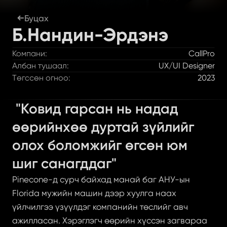
Буцах
Б.Нандин-Эрдэнэ
Компани:
CallPro
Албан тушаал:
UX/UI Designer
Төгссөн огноо:
2023
 "Ковид гарсан нь надад 
өөрийнхөө дуртай зүйлийг 
олох боломжийг өгсөн юм 
шиг санагддаг"
Pinecone-д сурч байхад манай баг АНУ-ын 
Florida мужийн машин дээр хуулга наах 
үйлчилгээ үзүүлдэг компанийн төслийг авч 
ажилласан. Хэрэглэгч өөрийн хүссэн загвараа 