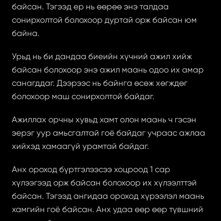
байсан. Тэгээд ер нь өөрөө энэ талдаа 
сонирхолтой болохоор дуртай орж байсан юм 
байна.
Урьд нь би дандаа биеийн хүчний ажил хийж 
байсан болохоор энэ ажил маань одоо их амар 
санагддаг. Дээрээс нь байнга өсөж хөгждөг 
болохоор маш сонирхолтой байдаг. 
Ажиллах орчны хувьд хамт олон маань ч гэсэн 
эерэг уур амьсгалтай гоё байдаг учраас ажлаа 
хийхэд хамаагүй урамтай байдаг. 
Анх ороход бүртгэлээсээ хоцроод 1 сар 
хүлээгээд орж байсан болохоор их хүлээлттэй 
байсан. Тэгээд ангидаа ороход хүрээлэл маань 
хамгийн гоё байсан. Анх удаа өөр өөр түвшний 