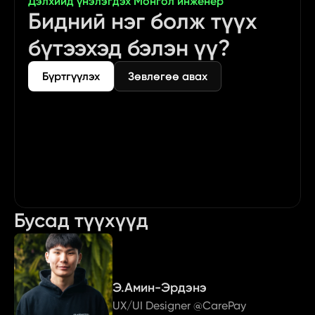
Дэлхийд үнэлэгдэх Монгол инженер
Бидний нэг болж түүх 
бүтээхэд бэлэн үү?
Бүртгүүлэх
Зөвлөгөө авах
Бусад түүхүүд
Э.Амин-Эрдэнэ
UX/UI Designer @CarePay