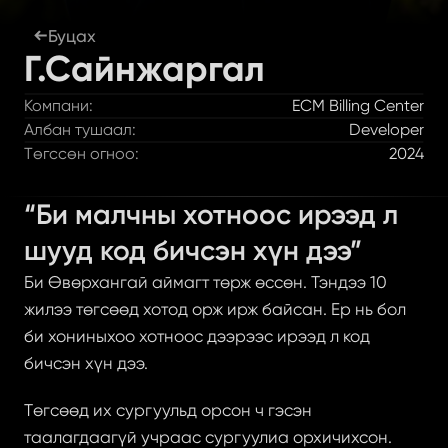
Буцах
Г.Сайнжаргал
Компани:
ECM Billing Center
Албан тушаал:
Developer
Төгссөн огноо:
2024
“Би малчны хотноос ирээд л 
шууд код бичсэн хүн дээ” 
Би Өвөрхангай аймагт төрж өссөн. Тэндээ 10 
жилээ төгсөөд хотод орж ирж байсан. Ер нь бол 
би хониныхоо хотноос дээрээс ирээд л код 
бичсэн хүн дээ.
Төгсөөд их сургуульд орсон ч гэсэн 
таалагдаагүй учраас сургуулиа орхичихсон. 