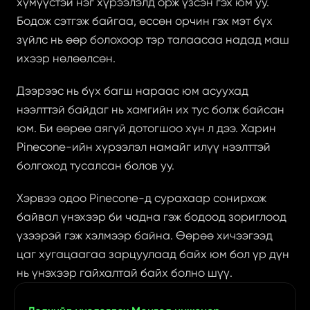
хүмүүстэй нэг хүрээлэлд орж үзсэн гэх юм уу. 
Бодож сэтгэж байгаа, өссөн орчин гэх мэт бүх 
зүйлс нь өөр болохоор тэр талаасаа надад маш 
ихээр нөлөөлсөн. 
Дээрээс нь бүх багш нараас юм асуухад 
нээлттэй байдаг нь хамгийн их тус болж байсан 
юм. Би өөрөө аягүй дотогшоо хүн л дээ. Харин 
Pinecone-ийн хүрээлэл намайг илүү нээлттэй 
болгоход тусалсан болов уу. 
Хэрвээ одоо Pinecone-д сурахаар сонирхож 
байвал үнэхээр би чадна гэж бодоод зориглоод 
үзээрэй гэж хэлмээр байна. Өөрөө хичээгээд 
цаг хугацаагаа зарцуулаад байх юм бол үр дүн 
нь үнэхээр гайхалтай байх болно шүү.