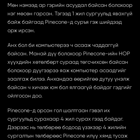
Мөн нэмээд ар гэрийн асуудал байсан болохоор 
нэг мөсөн гарсан. Тэгээд 1 жил сургуульд явахгүй 
байж байгаад Pinecone-д суръя гэж шийдээд 
орж ирсэн. 
Анх бол би компьютерээ ч асааж чаддаггүй 
байсан. Манай дүү болохоор Pinecone-ийн HOP 
хүүхдийн хөтөлбөрт сураад төгсчихсөн байсан 
болохоор дүүгээрээ яаж компьютер асаадгийг 
заалгаж билээ. Анхандаа өөрийгөө дутуу үнэлж 
байсан ч хичээх юм бол ялгаагүй байдаг гэдгийг 
ойлгосон доо.
Pinecone-д орсон гол шалтгаан гэвэл их 
сургуульд сурахаар 4 жил сурах гээд байдаг. 
Дээрээс нь төлбөрөө бодоод үзэхээр 4 жилийн 
сургалтын төлбөрөөс Pinecone илүү хямд тусаж 