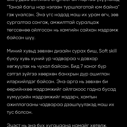
"Танай багш нар нэлээн туршлагатай юм байна" 
гэж үнэлсэн. Энэ үгс надад маш их урам өгч, зөв 
сургалтаа сонгож, амжилттай суралцаж 
төгссөнөө ойлгосон нь хамгийн сайхан мэдрэмж 
байсан шүү.
Миний хувьд зөвхөн дизайн сурах биш, Soft skill 
буюу хувь хүний ур чадвараа ч давхар 
хөгжүүлэх нь чухал байсан. Бид 7 хоног бүр 
сэтгэл зүйгээ хөөрхөн банхрын дүр ашиглан 
илэрхийлдэг байсан. Энэ арга нь зөвхөн би 
өөрийнхөө мэдрэмжийг ойлгохоос гадна бусад 
хүмүүсийн мэдрэмжийг мэдэрч, хамтын 
ажиллагааны чадвараа дээшлүүлэхэд маш их 
тус болсон.
Эцэст нь энэ бүх хугацаанд намайг хөтөлж, 