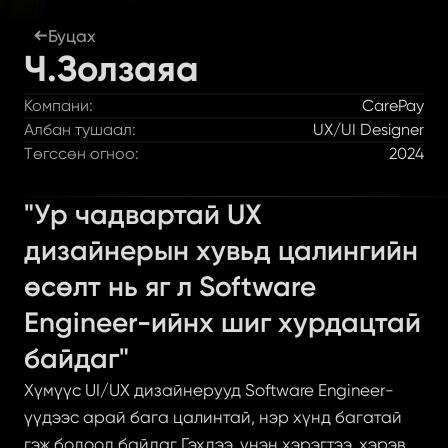
Буцах
Ч.Золзаяа
Компани:
CarePay
Албан тушаал:
UX/UI Designer
Төгссөн огноо:
2024
"Ур чадвартай UX 
дизайнерын хувьд цалингийн 
өсөлт нь яг л Software 
Engineer-ийнх шиг хурдацтай 
байдаг"
Хүмүүс UI/UX дизайнерууд Software Engineer-
үүдээс арай бага цалинтай, нэр хүнд багатай 
гэж бодоод байдаг Гэхдээ, үнэн хэрэгтээ, хэрэв 