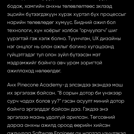
бодож, хамгийн анхны төлөвлөлтөөс эхлээд 
эцсийн бүтээгдэхүүн хүрэх хүртэл бүх процессыг 
нарийн төлөвлөдөг хүмүүс. Бидний ажил бол 
технологи, хүн хоёрыг холбох "орчуулагч" шиг 
үүрэгтэй гэж хэлж болно. Түүнчлэн, UX дизайны 
нэг онцлог нь олон ажлыг богино хугацаанд 
гүйцэтгэдэг тул олон зүйл бүтээсэн мэт 
мэдрэмжийг байнга авч урам зоригтой 
ажиллахад нөлөөлдөг.
Анх Pinecone Academy-д элсэхдээ эхэндээ маш 
их эргэлзэж байсан. "8 сарын дотор би үнэхээр 
сурч чадах болов уу?" гэсэн асуулт миний дотор 
байнга эргэлддэг байсан даа. Гэхдээ энэ 
эргэлзээ маань удалгүй арилсан. Төгссөний 
дараа анхны ажилд ороод өөрийн хийсэн 
ажлуудаа Software Engineer ах нартаа үзүүлэхэд 