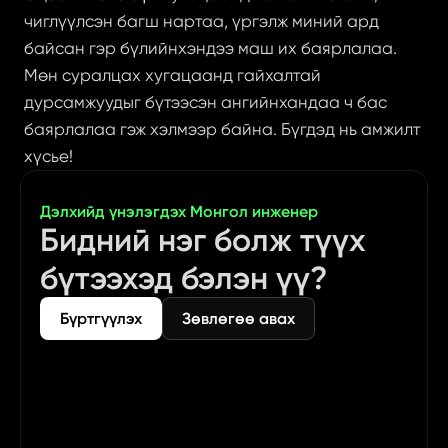
чиглүүлсэн багш нартаа, үргэлж миний ард 
байсан гэр бүлийнхэндээ маш их баярлалаа. 
Мөн суралцах хугацаанд гайхалтай 
дурсамжуудыг бүтээсэн ангийнхандаа ч бас 
баярлалаа гэж хэлмээр байна. Бүгдэд нь амжилт 
хүсье!
Дэлхийд үнэлэгдэх Монгол инженер
Бидний нэг болж түүх 
бүтээхэд бэлэн үү?
Бүртгүүлэх
Зөвлөгөө авах